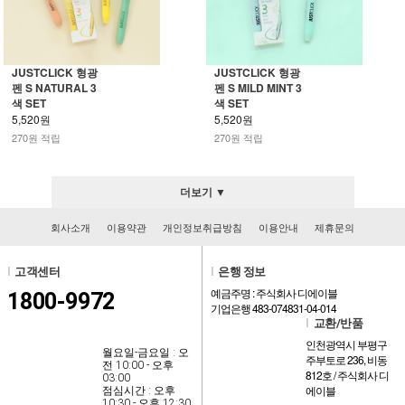
JUSTCLICK 형광
JUSTCLICK 형광
펜 S NATURAL 3
펜 S MILD MINT 3
색 SET
색 SET
5,520원
5,520원
270원 적립
270원 적립
더보기 ▼
회사소개
이용약관
개인정보취급방침
이용안내
제휴문의
l
고객센터
l
은행 정보
예금주명 : 주식회사 디에이블
1800-9972
기업은행 483-074831-04-014
l
교환/반품
인천광역시 부평구
월요일-금요일 : 오
주부토로 236, 비동
전 10:00 - 오후
812호 / 주식회사 디
03:00
에이블
점심시간 : 오후
10:30 - 오후 12:30