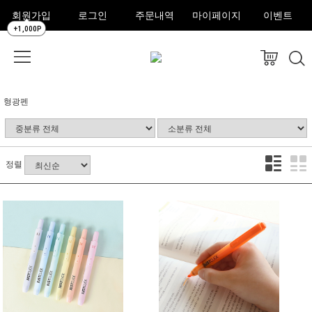
회원가입
로그인
주문내역
마이페이지
이벤트
+1,000P
형광펜
정렬