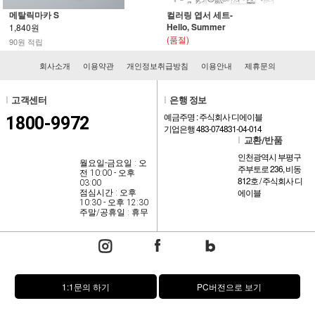
메탈릭마카 S
컬러링 엽서 세트-
Hello, Summer
1,840원
(품절)
90원 적립
회사소개
이용약관
개인정보취급방침
이용안내
제휴문의
l
고객센터
l
은행 정보
예금주명 : 주식회사 디에이블
1800-9972
기업은행 483-074831-04-014
l
교환/반품
인천광역시 부평구
월요일-금요일 : 오
주부토로 236, 비동
전 10:00 - 오후
812호 / 주식회사 디
03:00
에이블
점심시간 : 오후
10:30 - 오후 12:30
주말/공휴일 : 휴무
1:1문의 하기
PC버전으로 보기