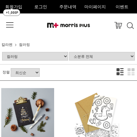
회원가입
로그인
주문내역
마이페이지
이벤트
+1,000P
칼라펜
컬러링
정렬