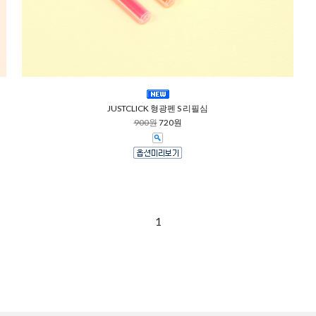
JUSTCLICK 형광펜 S 리필심
900원
720원
1