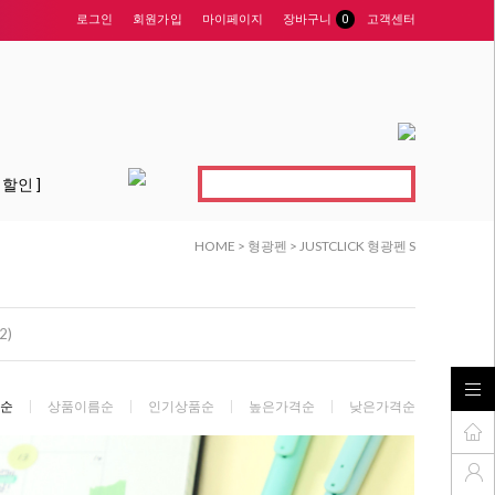
로그인
회원가입
마이페이지
장바구니
0
고객센터
 할인 ]
HOME
>
형광펜
>
JUSTCLICK 형광펜 S
2)
순
상품이름순
인기상품순
높은가격순
낮은가격순