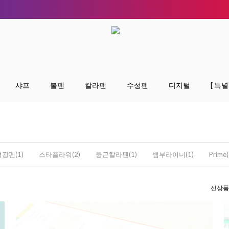
샤프
볼펜
칼라펜
수성펜
디지털
[ 특별
광펜(1)
스타플라워(2)
둥근칼라펜(1)
뱀부라이너(1)
Prime(
신상품