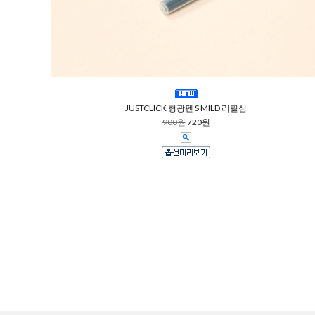
JUSTCLICK 형광펜 S MILD 리필심
900원
720원