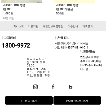
JUSTCLICK 형광
JUSTCLICK 형광
펜 M2
펜 M2 리필심
1,680원
560원
60원 적립
회사소개
이용약관
개인정보취급방침
이용안내
제휴문의
l
고객센터
l
은행 정보
예금주명 : 주식회사 디에이블
1800-9972
기업은행 483-074831-04-014
l
교환/반품
인천광역시 부평구
월요일-금요일 : 오
주부토로 236, 비동
전 10:00 - 오후
812호 / 주식회사 디
03:00
에이블
점심시간 : 오후
10:30 - 오후 12:30
주말/공휴일 : 휴무
1:1문의 하기
PC버전으로 보기