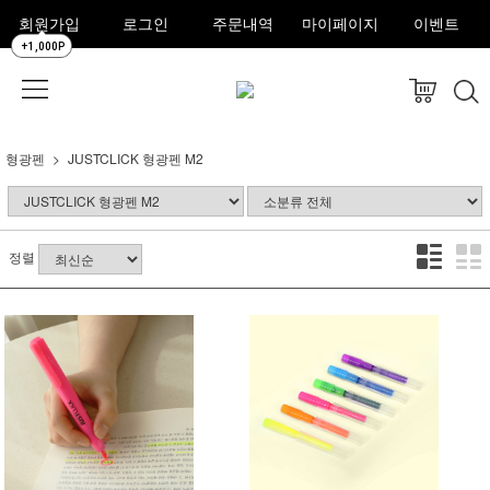
회원가입
로그인
주문내역
마이페이지
이벤트
+1,000P
형광펜
JUSTCLICK 형광펜 M2
정렬