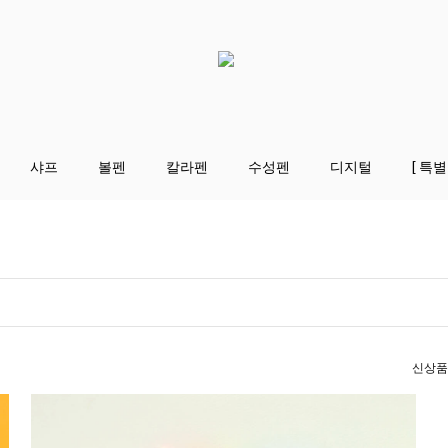
샤프
볼펜
칼라펜
수성펜
디지털
[ 특별
신상품