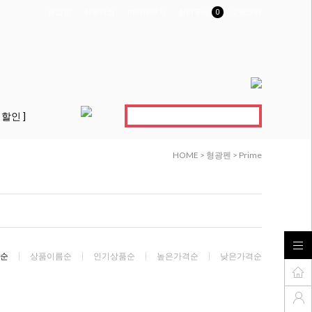
로그인
회원가입
마이페이지
장바구니
0
고객센터
 할인 ]
HOME
>
형광펜
>
Prime
순
상품이름순
인기상품순
높은가격순
낮은가격순