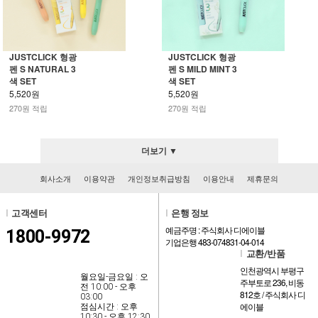
JUSTCLICK 형광
JUSTCLICK 형광
펜 S NATURAL 3
펜 S MILD MINT 3
색 SET
색 SET
5,520원
5,520원
270원 적립
270원 적립
더보기 ▼
회사소개
이용약관
개인정보취급방침
이용안내
제휴문의
l
고객센터
l
은행 정보
예금주명 : 주식회사 디에이블
1800-9972
기업은행 483-074831-04-014
l
교환/반품
인천광역시 부평구
월요일-금요일 : 오
주부토로 236, 비동
전 10:00 - 오후
812호 / 주식회사 디
03:00
에이블
점심시간 : 오후
10:30 - 오후 12:30