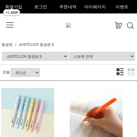
회원가입
로그인
주문내역
마이페이지
이벤트
+1,000P
형광펜
JUSTCLICK 형광펜 S
정렬