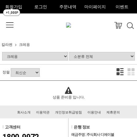
회원가입
로그인
주문내역
마이페이지
이벤트
+1,000P
칼라펜
크레용
정렬
상품 준비중 입니다.
회사소개
이용약관
개인정보취급방침
이용안내
제휴문의
l
고객센터
l
은행 정보
예금주명 : 주식회사 디에이블