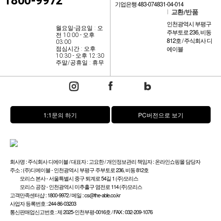
1800-9972
기업은행 483-074831-04-014
l
교환/반품
인천광역시 부평구
월요일-금요일 : 오
주부토로 236, 비동
전 10:00 - 오후
812호 / 주식회사 디
03:00
에이블
점심시간 : 오후
10:30 - 오후 12:30
주말/공휴일 : 휴무
1:1문의 하기
PC버전으로 보기
회사명 : 주식회사 디에이블 / 대표자 : 고요한 / 개인정보관리 책임자 : 온라인쇼핑몰 담당자
주소 : (주)디에이블 - 인천광역시 부평구 주부토로 236, 비동 812호
모리스 본사 - 서울특별시 중구 퇴계로 54길 1 (주)모리스
모리스 공장 - 인천광역시 미추홀구 염전로 114 (주)모리스
고객만족센터샵 : 1800-9972 / 메일 : cs@the-able.co.kr
사업자 등록번호 : 244-86-03203
통신판매업신고번호 : 제 2025-인천부평-0016호 / FAX : 032-209-1076