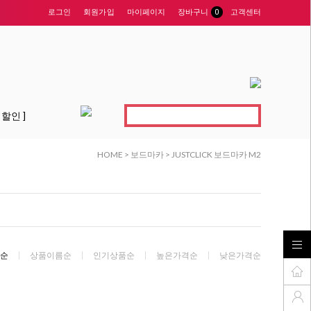
로그인
회원가입
마이페이지
장바구니
0
고객센터
 할인 ]
HOME
>
보드마카
>
JUSTCLICK 보드마카 M2
순
상품이름순
인기상품순
높은가격순
낮은가격순