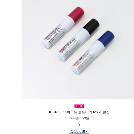
JUSTCLICK 화이트 보드마카 M2 리필심
700원
560원