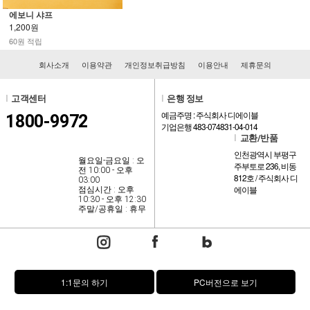
에보니 샤프
1,200원
60원 적립
회사소개
이용약관
개인정보취급방침
이용안내
제휴문의
l
고객센터
l
은행 정보
예금주명 : 주식회사 디에이블
1800-9972
기업은행 483-074831-04-014
l
교환/반품
인천광역시 부평구
월요일-금요일 : 오
주부토로 236, 비동
전 10:00 - 오후
812호 / 주식회사 디
03:00
에이블
점심시간 : 오후
10:30 - 오후 12:30
주말/공휴일 : 휴무
1:1문의 하기
PC버전으로 보기