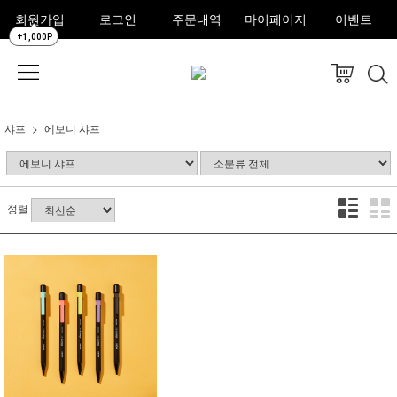
회원가입
로그인
주문내역
마이페이지
이벤트
+1,000P
샤프
에보니 샤프
정렬