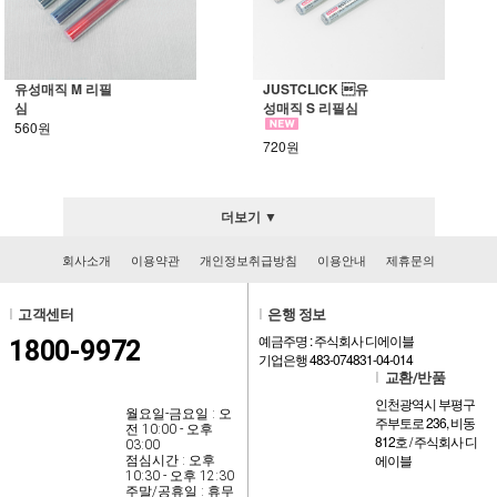
유성매직 M 리필
JUSTCLICK 유
심
성매직 S 리필심
560원
720원
더보기 ▼
회사소개
이용약관
개인정보취급방침
이용안내
제휴문의
l
고객센터
l
은행 정보
예금주명 : 주식회사 디에이블
1800-9972
기업은행 483-074831-04-014
l
교환/반품
인천광역시 부평구
월요일-금요일 : 오
주부토로 236, 비동
전 10:00 - 오후
812호 / 주식회사 디
03:00
에이블
점심시간 : 오후
10:30 - 오후 12:30
주말/공휴일 : 휴무