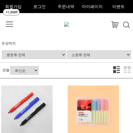
회원가입
로그인
주문내역
마이페이지
이벤트
+1,000P
유성매직
정렬