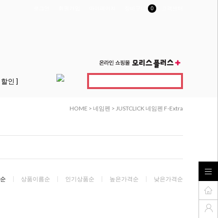
로그인
회원가입
마이페이지
장바구니
0
고객센터
 할인 ]
HOME
>
네임펜
>
JUSTCLICK 네임펜 F-Extra
순
상품이름순
인기상품순
높은가격순
낮은가격순