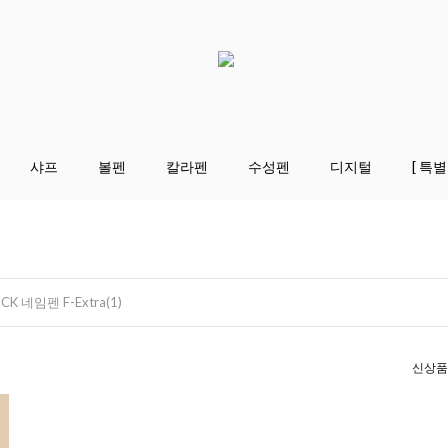
샤프
볼펜
칼라펜
수성펜
디지털
[ 특별
ICK 네임펜 F-Extra(1)
신상품