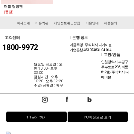
더블 형광펜
(품절)
회사소개
이용약관
개인정보취급방침
이용안내
제휴문의
l
고객센터
l
은행 정보
예금주명 : 주식회사 디에이블
1800-9972
기업은행 483-074831-04-014
l
교환/반품
인천광역시 부평구
월요일-금요일 : 오
주부토로 236, 비동
전 10:00 - 오후
812호 / 주식회사 디
03:00
에이블
점심시간 : 오후
10:30 - 오후 12:30
주말/공휴일 : 휴무
1:1문의 하기
PC버전으로 보기