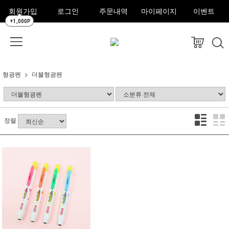
회원가입
로그인
주문내역
마이페이지
이벤트
+1,000P
형광펜
더블형광펜
정렬