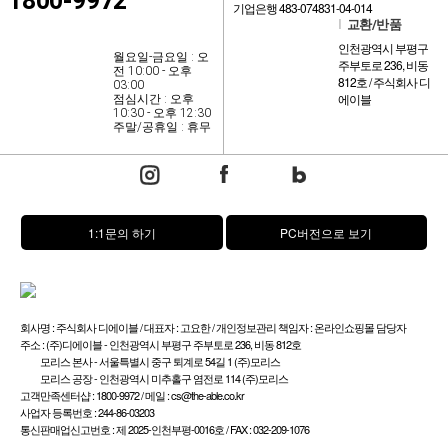
1800-9972
기업은행 483-074831-04-014
l
교환/반품
인천광역시 부평구
월요일-금요일 : 오
주부토로 236, 비동
전 10:00 - 오후
812호 / 주식회사 디
03:00
에이블
점심시간 : 오후
10:30 - 오후 12:30
주말/공휴일 : 휴무
1:1문의 하기
PC버전으로 보기
회사명 : 주식회사 디에이블 / 대표자 : 고요한 / 개인정보관리 책임자 : 온라인쇼핑몰 담당자
주소 : (주)디에이블 - 인천광역시 부평구 주부토로 236, 비동 812호
모리스 본사 - 서울특별시 중구 퇴계로 54길 1 (주)모리스
모리스 공장 - 인천광역시 미추홀구 염전로 114 (주)모리스
고객만족센터샵 : 1800-9972 / 메일 : cs@the-able.co.kr
사업자 등록번호 : 244-86-03203
통신판매업신고번호 : 제 2025-인천부평-0016호 / FAX : 032-209-1076