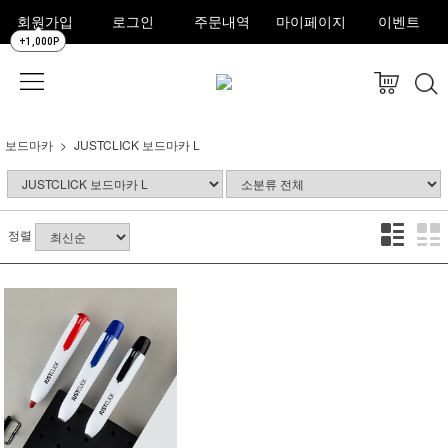
회원가입
로그인
주문내역
마이페이지
이벤트
+1,000P
보드마카
JUSTCLICK 보드마카 L
정렬