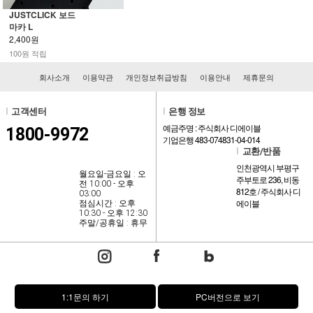
JUSTCLICK 보드
마카 L
2,400원
100원 적립
회사소개
이용약관
개인정보취급방침
이용안내
제휴문의
l
고객센터
l
은행 정보
예금주명 : 주식회사 디에이블
1800-9972
기업은행 483-074831-04-014
l
교환/반품
인천광역시 부평구
월요일-금요일 : 오
주부토로 236, 비동
전 10:00 - 오후
812호 / 주식회사 디
03:00
에이블
점심시간 : 오후
10:30 - 오후 12:30
주말/공휴일 : 휴무
1:1문의 하기
PC버전으로 보기