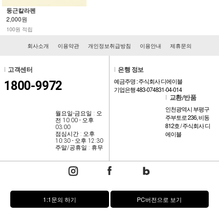
둥근칼라펜
2,000원
100원 적립
회사소개
이용약관
개인정보취급방침
이용안내
제휴문의
l
고객센터
l
은행 정보
예금주명 : 주식회사 디에이블
1800-9972
기업은행 483-074831-04-014
l
교환/반품
인천광역시 부평구
월요일-금요일 : 오
주부토로 236, 비동
전 10:00 - 오후
812호 / 주식회사 디
03:00
에이블
점심시간 : 오후
10:30 - 오후 12:30
주말/공휴일 : 휴무
1:1문의 하기
PC버전으로 보기