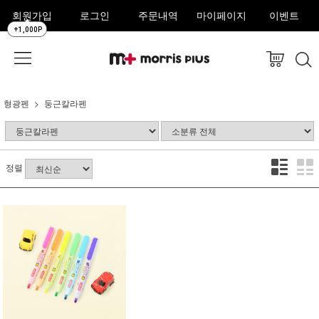
회원가입
로그인
주문내역
마이페이지
이벤트
+1,000P
형광펜
둥근칼라펜
정렬