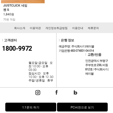
JUSTCLICK 네임
펜 S
1,840원
70원 적립
회사소개
이용약관
개인정보취급방침
이용안내
제휴문의
l
고객센터
l
은행 정보
예금주명 : 주식회사 디에이블
1800-9972
기업은행 483-074831-04-014
l
교환/반품
인천광역시 부평구
월요일-금요일 : 오
주부토로 236, 비동
전 10:00 - 오후
812호 / 주식회사 디
03:00
에이블
점심시간 : 오후
10:30 - 오후 12:30
주말/공휴일 : 휴무
1:1문의 하기
PC버전으로 보기