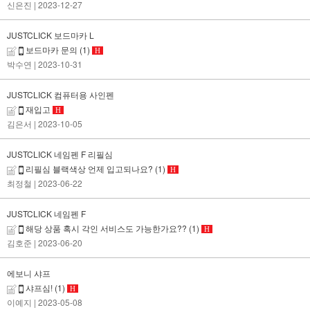
신은진
| 2023-12-27
JUSTCLICK 보드마카 L
보드마카 문의
(1)
H
박수연
| 2023-10-31
JUSTCLICK 컴퓨터용 사인펜
재입고
H
김은서
| 2023-10-05
JUSTCLICK 네임펜 F 리필심
리필심 블랙색상 언제 입고되나요?
(1)
H
최정철
| 2023-06-22
JUSTCLICK 네임펜 F
해당 상품 혹시 각인 서비스도 가능한가요??
(1)
H
김호준
| 2023-06-20
에보니 샤프
샤프심!
(1)
H
이예지
| 2023-05-08