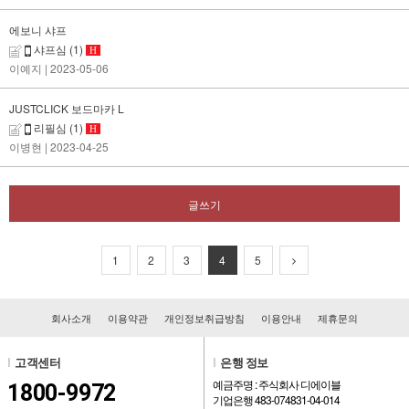
에보니 샤프
샤프심
(1)
H
이예지
| 2023-05-06
JUSTCLICK 보드마카 L
리필심
(1)
H
이병현
| 2023-04-25
글쓰기
1
2
3
4
5
회사소개
이용약관
개인정보취급방침
이용안내
제휴문의
l
고객센터
l
은행 정보
예금주명 : 주식회사 디에이블
1800-9972
기업은행 483-074831-04-014