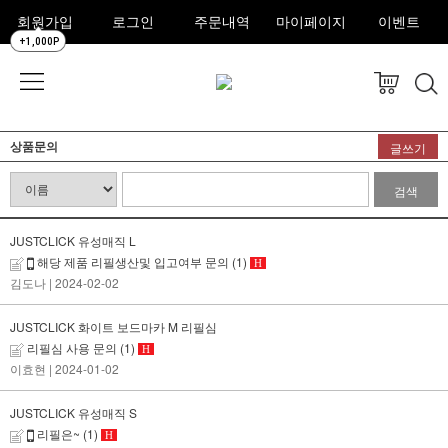
회원가입
로그인
주문내역
마이페이지
이벤트
+1,000P
상품문의
글쓰기
검색
JUSTCLICK 유성매직 L
해당 제품 리필생산및 입고여부 문의
(1)
H
김도나
| 2024-02-02
JUSTCLICK 화이트 보드마카 M 리필심
리필심 사용 문의
(1)
H
이효현
| 2024-01-02
JUSTCLICK 유성매직 S
리필은~
(1)
H