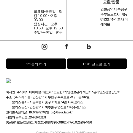
l
교환/반품
인천광역시 부평구
월요일-금요일 : 오
주부토로 236, 비동
전 10:00 - 오후
812호 / 주식회사 디
03:00
에이블
점심시간 : 오후
10:30 - 오후 12:30
주말/공휴일 : 휴무
1:1문의 하기
PC버전으로 보기
회사명 : 주식회사 디에이블 / 대표자 : 고요한 / 개인정보관리 책임자 : 온라인쇼핑몰 담당자
주소 : (주)디에이블 - 인천광역시 부평구 주부토로 236, 비동 812호
모리스 본사 - 서울특별시 중구 퇴계로 54길 1 (주)모리스
모리스 공장 - 인천광역시 미추홀구 염전로 114 (주)모리스
고객만족센터샵 : 1800-9972 / 메일 : cs@the-able.co.kr
사업자 등록번호 : 244-86-03203
통신판매업신고번호 : 제 2025-인천부평-0016호 / FAX : 032-209-1076
Copyright (C) 2022 morris. All Right Reserved.