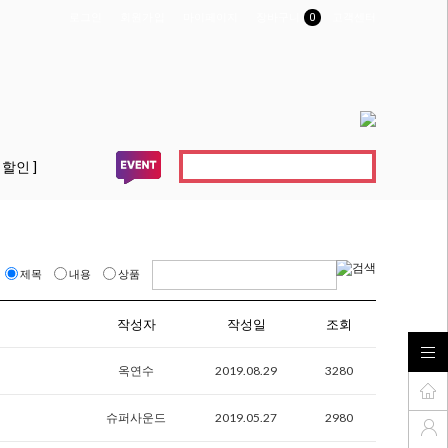
로그인
회원가입
마이페이지
장바구니
0
고객센터
 할인 ]
제목
내용
상품
작성자
작성일
조회
옥연수
2019.08.29
3280
슈퍼사운드
2019.05.27
2980