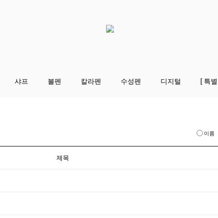
샤프
볼펜
칼라펜
수성펜
디지털
[ 특별
이름
제목