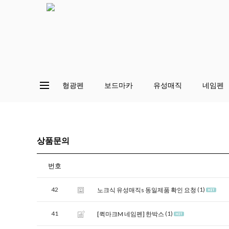
형광펜
보드마카
유성매직
네임펜
상품문의
번호
42
(1)
노크식 유성매직s 동일제품 확인 요청
41
(1)
[퀵마크M 네임펜]
한박스