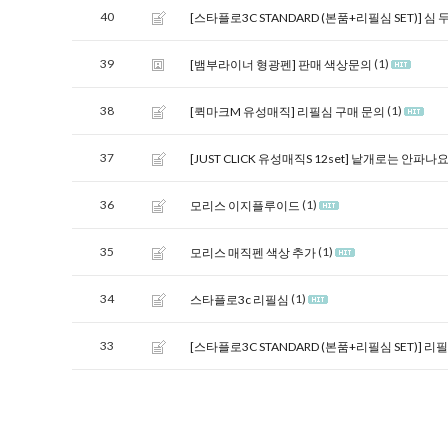
40
[스타플로3C STANDARD (본품+리필심 SET)]
심 
39
(1)
[뱀부라이너 형광펜]
판매 색상문의
38
(1)
[퀵마크M 유성매직] 리필심 구매 문의
37
[JUST CLICK 유성매직S 12set]
낱개로는 안파나요
36
(1)
모리스 이지플루이드
35
(1)
모리스 매직펜 색상 추가
34
(1)
스타플로3c 리필심
33
[스타플로3C STANDARD (본품+리필심 SET)]
리필