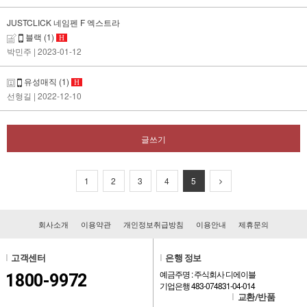
JUSTCLICK 네임펜 F 엑스트라
블랙
(1)
H
박민주
| 2023-01-12
유성매직
(1)
H
선형길
| 2022-12-10
글쓰기
1
2
3
4
5
회사소개
이용약관
개인정보취급방침
이용안내
제휴문의
l
고객센터
l
은행 정보
예금주명 : 주식회사 디에이블
1800-9972
기업은행 483-074831-04-014
l
교환/반품