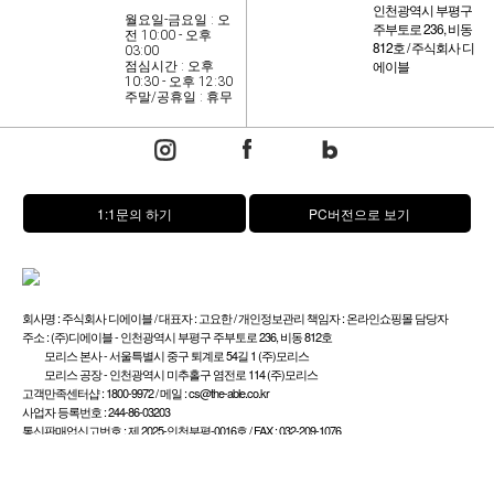
인천광역시 부평구
월요일-금요일 : 오
주부토로 236, 비동
전 10:00 - 오후
812호 / 주식회사 디
03:00
에이블
점심시간 : 오후
10:30 - 오후 12:30
주말/공휴일 : 휴무
1:1문의 하기
PC버전으로 보기
회사명 : 주식회사 디에이블 / 대표자 : 고요한 / 개인정보관리 책임자 : 온라인쇼핑몰 담당자
주소 : (주)디에이블 - 인천광역시 부평구 주부토로 236, 비동 812호
모리스 본사 - 서울특별시 중구 퇴계로 54길 1 (주)모리스
모리스 공장 - 인천광역시 미추홀구 염전로 114 (주)모리스
고객만족센터샵 : 1800-9972 / 메일 : cs@the-able.co.kr
사업자 등록번호 : 244-86-03203
통신판매업신고번호 : 제 2025-인천부평-0016호 / FAX : 032-209-1076
Copyright (C) 2022 morris. All Right Reserved.