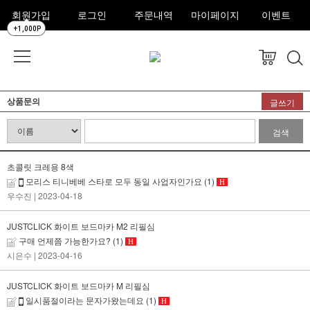
회원가입
로그인
주문내역
마이페이지
이벤트
+1,000P
상품문의
글쓰기
검색
초콜릿 크레용 8색
모리스 티니베베 스타로 모두 동일 사업자인가요
(1)
H
우수진
| 2023-04-18
JUSTCLICK 화이트 보드마카 M2 리필심
구매 언제쯤 가능한가요?
(1)
H
시은수
| 2023-04-16
JUSTCLICK 화이트 보드마카 M 리필심
일시품절이라는 문자가왔는데요
(1)
H