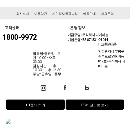
회사소개
이용약관
개인정보취급방침
이용안내
제휴문의
l
고객센터
l
은행 정보
예금주명 : 주식회사 디에이블
1800-9972
기업은행 483-074831-04-014
l
교환/반품
인천광역시 부평구
월요일-금요일 : 오
주부토로 236, 비동
전 10:00 - 오후
812호 / 주식회사 디
03:00
에이블
점심시간 : 오후
10:30 - 오후 12:30
주말/공휴일 : 휴무
1:1문의 하기
PC버전으로 보기