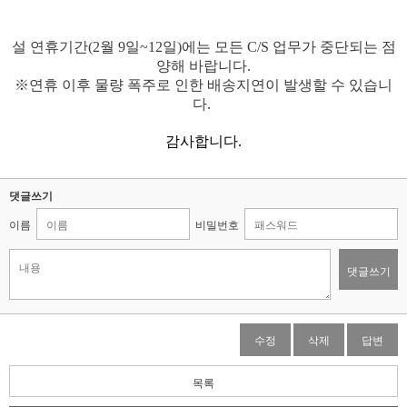
설 연휴기간(2월 9일~12일)에는 모든 C/S 업무가 중단되는 점
양해 바랍니다.
※
연휴
이후
물량
폭주로
인한
배송지연이
발생할
수
있습니
다
.
감사합니다.
댓글쓰기
이름
비밀번호
댓글쓰기
수정
삭제
답변
목록