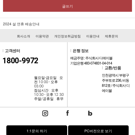
글쓰기
2024 설 연휴 배송안내
회사소개
이용약관
개인정보취급방침
이용안내
제휴문의
l
고객센터
l
은행 정보
예금주명 : 주식회사 디에이블
1800-9972
기업은행 483-074831-04-014
l
교환/반품
인천광역시 부평구
월요일-금요일 : 오
주부토로 236, 비동
전 10:00 - 오후
812호 / 주식회사 디
03:00
에이블
점심시간 : 오후
10:30 - 오후 12:30
주말/공휴일 : 휴무
1:1문의 하기
PC버전으로 보기