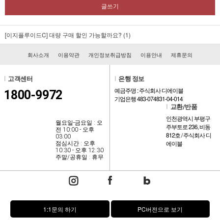
글쓰기
[이지플루이드C]
대량 구매 할인 가능할까요? (1)
회사소개
이용약관
개인정보취급방침
이용안내
제휴문의
l
고객센터
l
은행 정보
예금주명 : 주식회사 디에이블
1800-9972
기업은행 483-074831-04-014
l
교환/반품
인천광역시 부평구
월요일-금요일 : 오
주부토로 236, 비동
전 10:00 - 오후
812호 / 주식회사 디
03:00
에이블
점심시간 : 오후
10:30 - 오후 12:30
주말/공휴일 : 휴무
1:1문의 하기
PC버전으로 보기