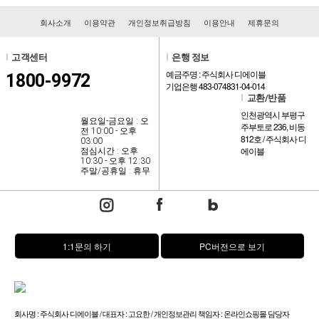
회사소개
이용약관
개인정보취급방침
이용안내
제휴문의
l
고객센터
l
은행 정보
예금주명 : 주식회사 디에이블
1800-9972
기업은행 483-074831-04-014
l
교환/반품
인천광역시 부평구
월요일-금요일 : 오
주부토로 236, 비동
전 10:00 - 오후
812호 / 주식회사 디
03:00
에이블
점심시간 : 오후
10:30 - 오후 12:30
주말/공휴일 : 휴무
1:1문의 하기
PC버전으로 보기
회사명 : 주식회사 디에이블 / 대표자 : 고요한 / 개인정보관리 책임자 : 온라인쇼핑몰 담당자