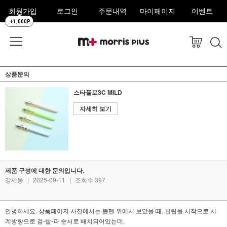
회원가입
로그인
주문내역
마이페이지
이벤트
+1,000P
상품문의
스타플로3C MILD
자세히 보기
제품 구성에 대한 문의입니다.
강세웅
|
2025-09-11
|
조회수 397
안녕하세요. 상품페이지 사진에서는 볼펜 위에서 보았을 때, 클립을 시작으로 시
계방향으로 검-빨-파 순서로 배치되어있는데,