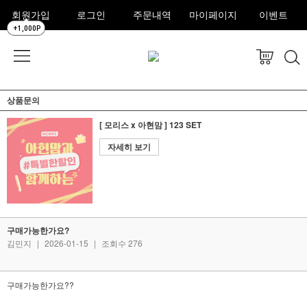
회원가입
로그인
주문내역
마이페이지
이벤트
+1,000P
상품문의
[ 모리스 x 아현맘 ] 123 SET
자세히 보기
구매가능한가요?
김민지
|
2026-01-15
|
조회수 276
구매가능한가요??