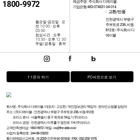
예금주명 : 주식회사 디에이블
1800-9972
기업은행 483-074831-04-014
l
교환/반품
인천광역시 부평구
월요일-금요일 : 오
주부토로 236, 비동
전 10:00 - 오후
812호 / 주식회사 디
03:00
에이블
점심시간 : 오후
10:30 - 오후 12:30
주말/공휴일 : 휴무
1:1문의 하기
PC버전으로 보기
회사명 : 주식회사 디에이블 / 대표자 : 고요한 / 개인정보관리 책임자 : 온라인쇼핑몰 담당자
주소 : (주)디에이블 - 인천광역시 부평구 주부토로 236, 비동 812호
모리스 본사 - 서울특별시 중구 퇴계로 54길 1 (주)모리스
모리스 공장 - 인천광역시 미추홀구 염전로 114 (주)모리스
고객만족센터샵 : 1800-9972 / 메일 : cs@the-able.co.kr
사업자 등록번호 : 244-86-03203
통신판매업신고번호 : 제 2025-인천부평-0016호 / FAX : 032-209-1076