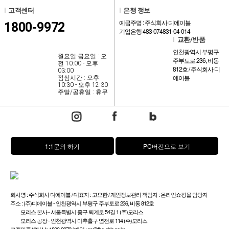
l
고객센터
l
은행 정보
예금주명 : 주식회사 디에이블
1800-9972
기업은행 483-074831-04-014
l
교환/반품
인천광역시 부평구
월요일-금요일 : 오
주부토로 236, 비동
전 10:00 - 오후
812호 / 주식회사 디
03:00
에이블
점심시간 : 오후
10:30 - 오후 12:30
주말/공휴일 : 휴무
1:1문의 하기
PC버전으로 보기
회사명 : 주식회사 디에이블 / 대표자 : 고요한 / 개인정보관리 책임자 : 온라인쇼핑몰 담당자
주소 : (주)디에이블 - 인천광역시 부평구 주부토로 236, 비동 812호
모리스 본사 - 서울특별시 중구 퇴계로 54길 1 (주)모리스
모리스 공장 - 인천광역시 미추홀구 염전로 114 (주)모리스