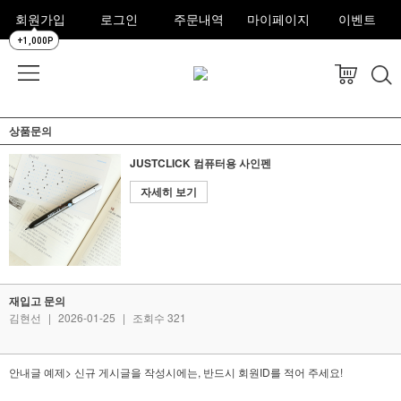
회원가입
로그인
주문내역
마이페이지
이벤트
+1,000P
상품문의
JUSTCLICK 컴퓨터용 사인펜
자세히 보기
재입고 문의
김현선
|
2026-01-25
|
조회수 321
안내글 예제> 신규 게시글을 작성시에는, 반드시 회원ID를 적어 주세요!