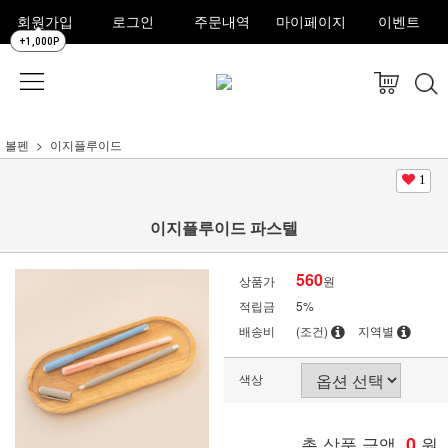
회원가입
로그인
주문내역
마이페이지
이벤트
+1,000P
볼펜
이지플루이드
1
이지플루이드 파스텔
560
상품가
원
적립금
5%
배송비
(조건)
지역별
색상
총 상품 금액
0
원