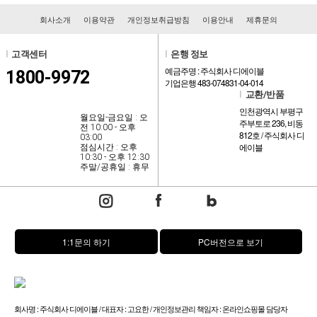
회사소개
이용약관
개인정보취급방침
이용안내
제휴문의
l
고객센터
l
은행 정보
예금주명 : 주식회사 디에이블
1800-9972
기업은행 483-074831-04-014
l
교환/반품
인천광역시 부평구
월요일-금요일 : 오
주부토로 236, 비동
전 10:00 - 오후
812호 / 주식회사 디
03:00
에이블
점심시간 : 오후
10:30 - 오후 12:30
주말/공휴일 : 휴무
1:1문의 하기
PC버전으로 보기
회사명 : 주식회사 디에이블 / 대표자 : 고요한 / 개인정보관리 책임자 : 온라인쇼핑몰 담당자