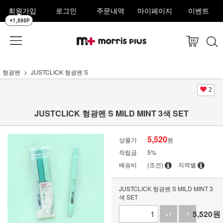
회원가입
로그인
주문내역
마이페이지
이벤트
+1,000P
형광펜
JUSTCLICK 형광펜 S
2
JUSTCLICK 형광펜 S MILD MINT 3색 SET
5,520
상품가
원
적립금
5%
배송비
(조건)
지역별
JUSTCLICK 형광펜 S MILD MINT 3
색 SET
5,520
원
+1
-1