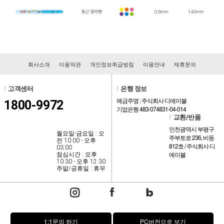
회사소개
이용약관
개인정보취급방침
이용안내
제휴문의
l
고객센터
l
은행 정보
예금주명 : 주식회사 디에이블
1800-9972
기업은행 483-074831-04-014
l
교환/반품
인천광역시 부평구
월요일-금요일 : 오
주부토로 236, 비동
전 10:00 - 오후
812호 / 주식회사 디
03:00
에이블
점심시간 : 오후
10:30 - 오후 12:30
주말/공휴일 : 휴무
1:1문의 하기
PC버전으로 보기