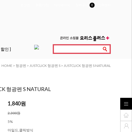
로그인
회원가입
마이페이지
장바구니
0
고객센터
 할인 ]
HOME
>
형광펜
>
JUSTCLICK 형광펜 S
> JUSTCLICK 형광펜 S NATURAL
ICK 형광펜 S NATURAL
1,840원
2,300원
5%
마일드,클릭방식