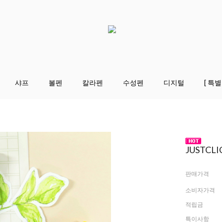
샤프
볼펜
칼라펜
수성펜
디지털
[ 특별
JUSTCL
판매가격
소비자가격
적립금
특이사항