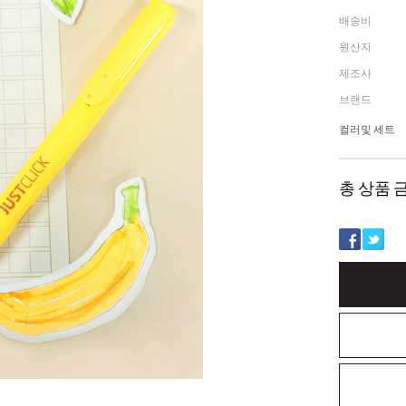
배송비
원산지
제조사
브랜드
컬러및 세트
총 상품 