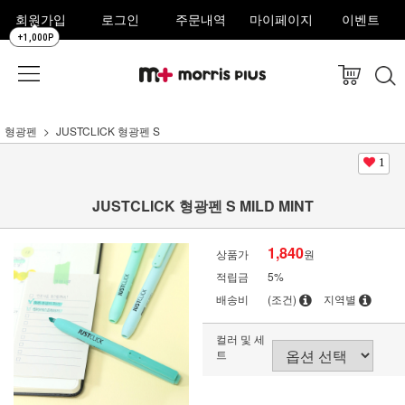
회원가입
로그인
주문내역
마이페이지
이벤트
+1,000P
형광펜
JUSTCLICK 형광펜 S
1
JUSTCLICK 형광펜 S MILD MINT
1,840
상품가
원
적립금
5%
배송비
(조건)
지역별
컬러 및 세
트