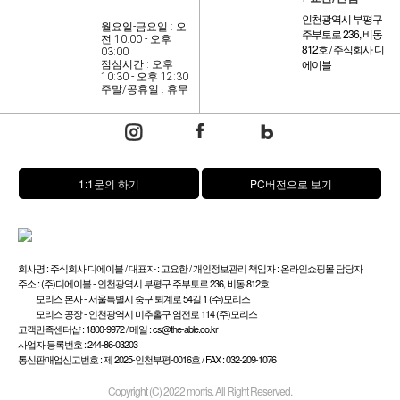
인천광역시 부평구
월요일-금요일 : 오
주부토로 236, 비동
전 10:00 - 오후
812호 / 주식회사 디
03:00
에이블
점심시간 : 오후
10:30 - 오후 12:30
주말/공휴일 : 휴무
1:1문의 하기
PC버전으로 보기
회사명 : 주식회사 디에이블 / 대표자 : 고요한 / 개인정보관리 책임자 : 온라인쇼핑몰 담당자
주소 : (주)디에이블 - 인천광역시 부평구 주부토로 236, 비동 812호
모리스 본사 - 서울특별시 중구 퇴계로 54길 1 (주)모리스
모리스 공장 - 인천광역시 미추홀구 염전로 114 (주)모리스
고객만족센터샵 : 1800-9972 / 메일 : cs@the-able.co.kr
사업자 등록번호 : 244-86-03203
통신판매업신고번호 : 제 2025-인천부평-0016호 / FAX : 032-209-1076
Copyright (C) 2022 morris. All Right Reserved.