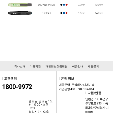
회사소개
이용약관
개인정보취급방침
이용안내
제휴문의
l
고객센터
l
은행 정보
예금주명 : 주식회사 디에이블
1800-9972
기업은행 483-074831-04-014
l
교환/반품
인천광역시 부평구
월요일-금요일 : 오
주부토로 236, 비동
전 10:00 - 오후
812호 / 주식회사 디
03:00
에이블
점심시간 : 오후