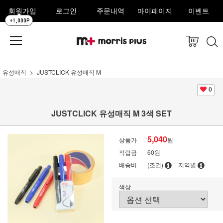
회원가입
로그인
주문내역
마이페이지
이벤트
+1,000P
유성매직
JUSTCLICK 유성매직 M
0
JUSTCLICK 유성매직 M 3색 SET
5,040
상품가
원
적립금
60원
배송비
(조건)
지역별
색상