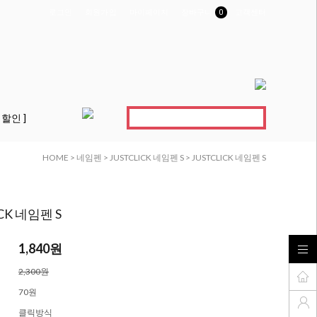
로그인
회원가입
마이페이지
장바구니
0
고객센터
 할인 ]
HOME
>
네임펜
>
JUSTCLICK 네임펜 S
> JUSTCLICK 네임펜 S
ICK 네임펜 S
1,840원
2,300원
70원
클릭방식