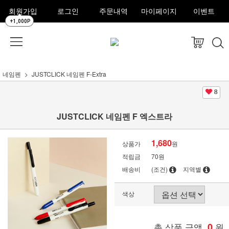
회원가입
로그인
주문내역
마이페이지
이벤트
+1,000P
네임펜
JUSTCLICK 네임펜 F-Extra
8
JUSTCLICK 네임펜 F 엑스트라
1,680
상품가
원
적립금
70원
배송비
(조건)
지역별
색상
총 상품 금액
0
원