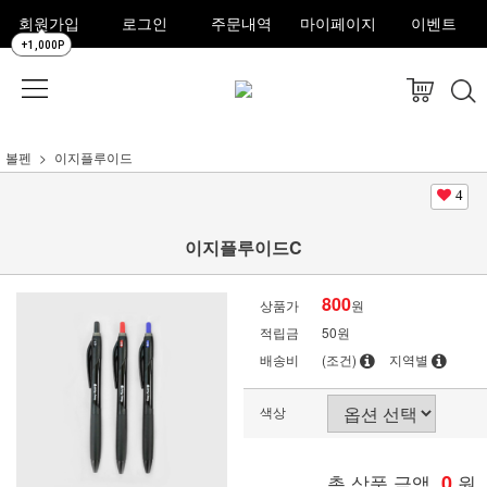
회원가입
로그인
주문내역
마이페이지
이벤트
+1,000P
볼펜
이지플루이드
4
이지플루이드C
800
상품가
원
적립금
50원
배송비
(조건)
지역별
색상
총 상품 금액
0
원