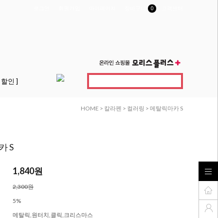
로그인
회원가입
마이페이지
장바구니
0
고객센터
 할인 ]
HOME
>
칼라펜
>
컬러링
> 메탈릭마카 S
 S
1,840원
2,300원
5%
메탈릭,원터치,클릭,크리스마스