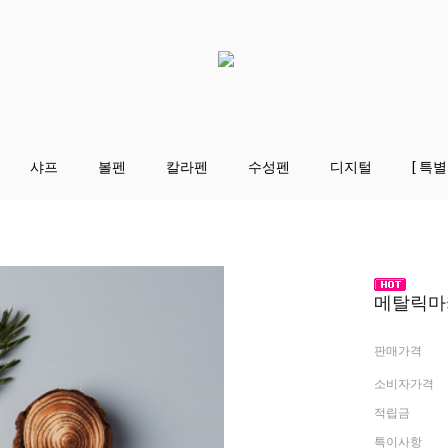
샤프
볼펜
칼라펜
수성펜
디지털
[ 특별
메탈릭마카
판매가격
소비자가격
적립금
특이사항