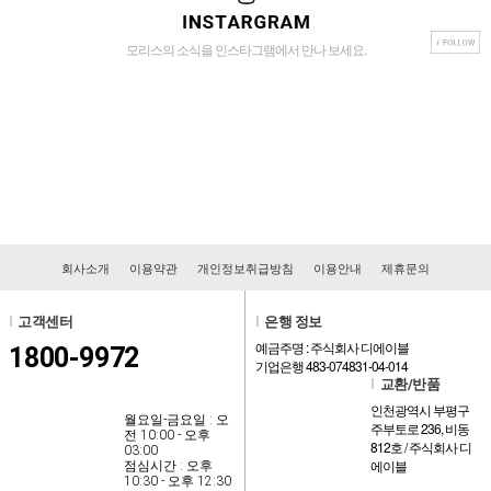
모리스의 소식을 인스타그램에서 만나 보세요.
회사소개
이용약관
개인정보취급방침
이용안내
제휴문의
l
고객센터
l
은행 정보
예금주명 : 주식회사 디에이블
1800-9972
기업은행 483-074831-04-014
l
교환/반품
인천광역시 부평구
월요일-금요일 : 오
주부토로 236, 비동
전 10:00 - 오후
812호 / 주식회사 디
03:00
에이블
점심시간 : 오후
10:30 - 오후 12:30