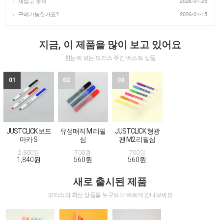
재입고 문의
2026-01-25
구매가능한가요?
2026-01-15
지금, 이 제품을 많이 보고 있어요
한눈에 보는 모리스 주간 베스트 상품
01
02
03
JUSTCLICK 보드
유성매직 M 리필
JUSTCLICK 형광
마카 S
심
펜 M2 리필심
2,300원
700원
700원
1,840원
560원
560원
새로 출시된 제품
모리스의 최신 상품을 누구보다 빠르게 만나보세요