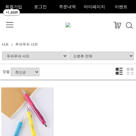
회원가입
로그인
주문내역
마이페이지
이벤트
+1,000P
샤프
푸쉬푸쉬 샤프
정렬