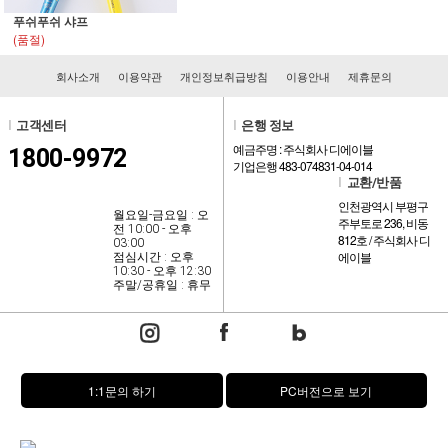
푸쉬푸쉬 샤프
(품절)
회사소개
이용약관
개인정보취급방침
이용안내
제휴문의
l
고객센터
l
은행 정보
예금주명 : 주식회사 디에이블
1800-9972
기업은행 483-074831-04-014
l
교환/반품
인천광역시 부평구
월요일-금요일 : 오
주부토로 236, 비동
전 10:00 - 오후
812호 / 주식회사 디
03:00
에이블
점심시간 : 오후
10:30 - 오후 12:30
주말/공휴일 : 휴무
1:1문의 하기
PC버전으로 보기